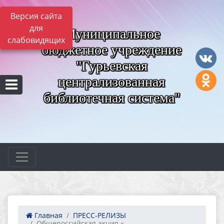
Версия сайта
для
Муниципальное
слабовидящих
бюджетное учреждение
"Гурьевская
централизованная
библиотечная система"
Главная
ПРЕСС-РЕЛИЗЫ
Общероссийская акция «...