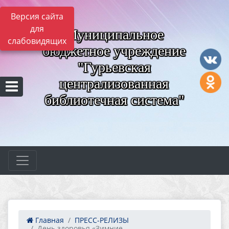
Версия сайта
для
Муниципальное
слабовидящих
бюджетное учреждение
"Гурьевская
централизованная
библиотечная система"
Главная
ПРЕСС-РЕЛИЗЫ
День здоровья «Зимние ...