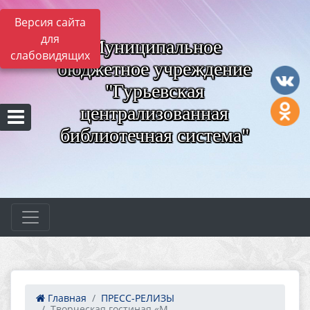
Версия сайта
для
Муниципальное
слабовидящих
бюджетное учреждение
"Гурьевская
централизованная
библиотечная система"
Главная
ПРЕСС-РЕЛИЗЫ
Творческая гостиная «М...