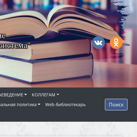
ие
система"
АЕВЕДЕНИЕ
КОЛЛЕГАМ
Поиск
альная политика
Web-библиотекарь