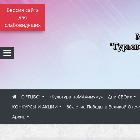
Версия сайта
для
слабовидящих
"Гурьев
О "ГЦБС"
«Культура поMAXимуму»
Дни СВОих
КОНКУРСЫ И АКЦИИ
80‑летие Победы в Великой Отеч
Архив