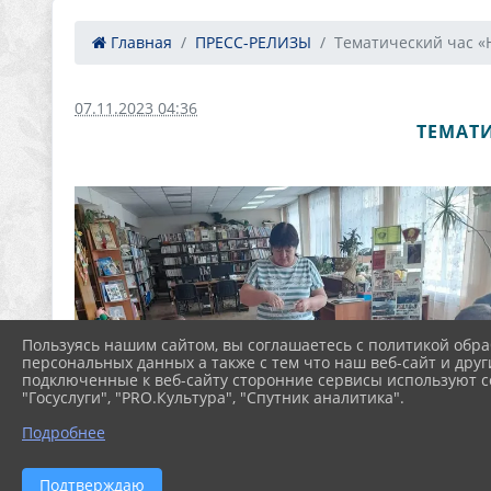
Главная
ПРЕСС-РЕЛИЗЫ
Тематический час «Н
07.11.2023 04:36
ТЕМАТ
Пользуясь нашим сайтом, вы соглашаетесь с политикой обра
персональных данных а также с тем что наш веб-сайт и друг
подключенные к веб-сайту сторонние сервисы используют co
"Госуслуги", "PRO.Культура", "Спутник аналитика".
Подробнее
Подтверждаю