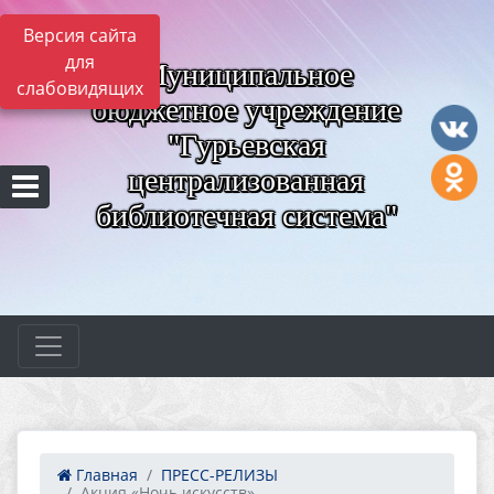
Версия сайта
для
Муниципальное
слабовидящих
бюджетное учреждение
"Гурьевская
централизованная
библиотечная система"
Главная
ПРЕСС-РЕЛИЗЫ
Акция «Ночь искусств»