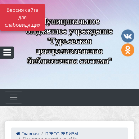
Версия сайта
для
Муниципальное
слабовидящих
бюджетное учреждение
"Гурьевская
централизованная
библиотечная система"
Главная
ПРЕСС-РЕЛИЗЫ
Патриотический час «Мо...