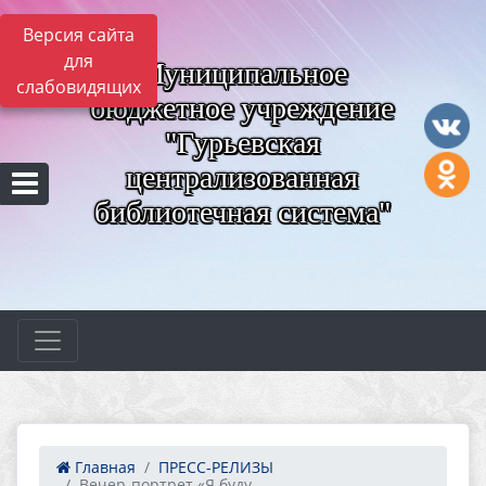
Версия сайта
для
Муниципальное
слабовидящих
бюджетное учреждение
"Гурьевская
централизованная
библиотечная система"
Главная
ПРЕСС-РЕЛИЗЫ
Вечер-портрет «Я буду ...