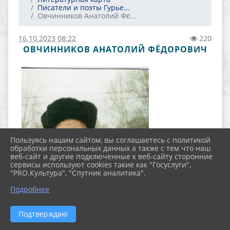
Писатели и поэты Гурье...
Овчинников Анатолий Фё...
16.10.2023 08:22
220
ОВЧИННИКОВ АНАТОЛИЙ ФЁДОРОВИЧ
Пользуясь нашим сайтом, вы соглашаетесь с политикой
обработки персональных данных а также с тем что наш
веб-сайт и другие подключенные к веб-сайту сторонние
сервисы используют cookies такие как "Госуслуги",
"PRO.Культура", "Спутник аналитика".
Подробнее
Подтверждаю