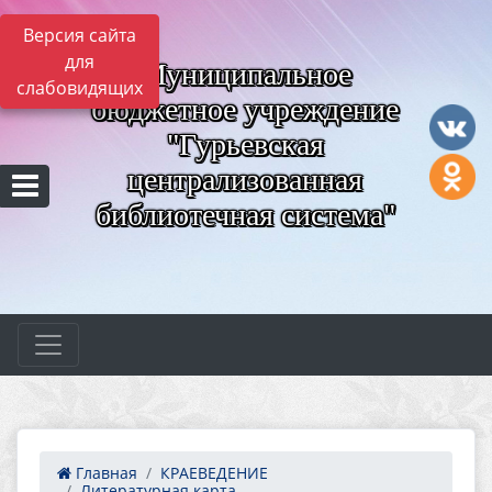
Версия сайта
для
Муниципальное
слабовидящих
бюджетное учреждение
"Гурьевская
централизованная
библиотечная система"
Главная
КРАЕВЕДЕНИЕ
Литературная карта