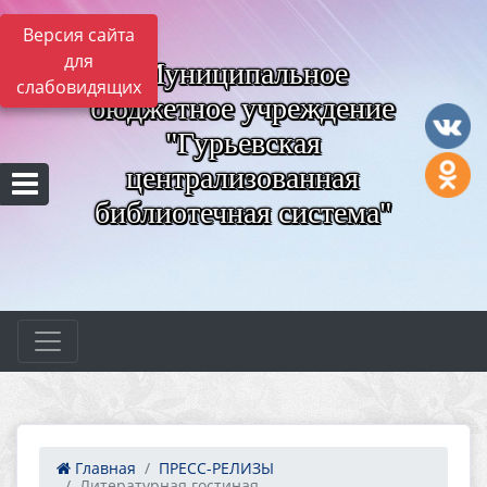
Версия сайта
для
Муниципальное
слабовидящих
бюджетное учреждение
"Гурьевская
централизованная
библиотечная система"
Главная
ПРЕСС-РЕЛИЗЫ
Литературная гостиная ...