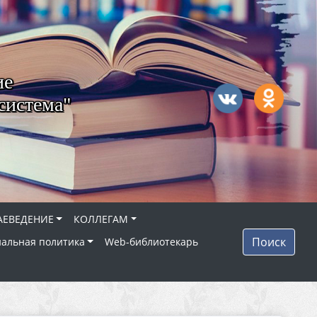
ие
система"
АЕВЕДЕНИЕ
КОЛЛЕГАМ
Поиск
альная политика
Web-библиотекарь