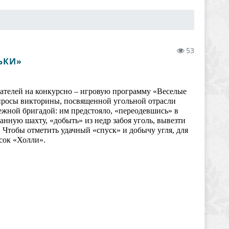
53
ЬКИ»
тателей на конкурсно – игровую программу «Веселые
опросы викторины, посвященной угольной отрасли
ежной бригадой: им предстояло, «переодевшись» в
нную шахту, «добыть» из недр забоя уголь, вывезти
. Чтобы отметить удачный «спуск» и добычу угля, для
сок «Холли».