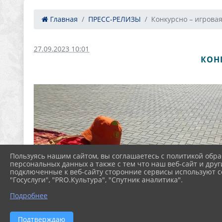
Главная
ПРЕСС-РЕЛИЗЫ
Конкурсно – игровая 
27.09.2023 10:01
КОН
Пользуясь нашим сайтом, вы соглашаетесь с политикой обра
персональных данных а также с тем что наш веб-сайт и друг
подключенные к веб-сайту сторонние сервисы используют co
"Госуслуги", "PRO.Культура", "Спутник аналитика".
Подробнее
Подтверждаю