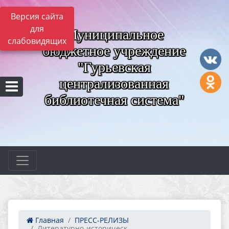
Версия сайта
для
Муниципальное
слабовидящих
бюджетное учреждение
"Гурьевская
централизованная
библиотечная система"
Главная
ПРЕСС-РЕЛИЗЫ
Литературно-историческ...