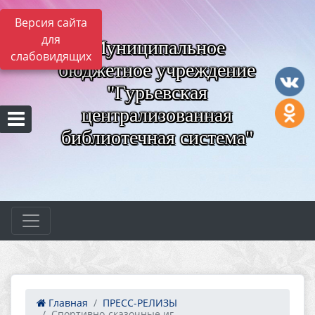
Версия сайта
для
Муниципальное
слабовидящих
бюджетное учреждение
"Гурьевская
централизованная
библиотечная система"
Главная
ПРЕСС-РЕЛИЗЫ
Спортивно-сказочные иг...