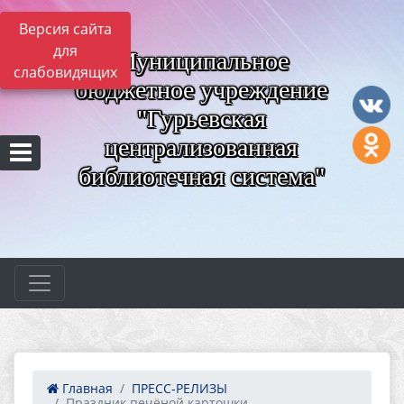
Версия сайта
для
Муниципальное
слабовидящих
бюджетное учреждение
"Гурьевская
централизованная
библиотечная система"
Главная
ПРЕСС-РЕЛИЗЫ
Праздник печёной картошки