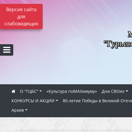
Версия сайта
для
слабовидящих
"Гурьев
О "ГЦБС"
«Культура поMAXимуму»
Дни СВОих
КОНКУРСЫ И АКЦИИ
80‑летие Победы в Великой Отеч
Архив