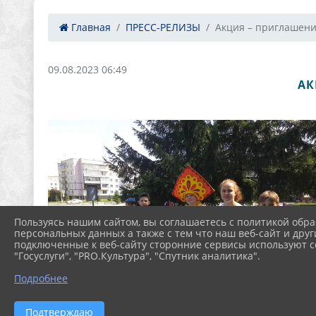
Главная
ПРЕСС-РЕЛИЗЫ
Акция – приглашение
09.08.2023 06:49
АК
Пользуясь нашим сайтом, вы соглашаетесь с политикой обра
персональных данных а также с тем что наш веб-сайт и друг
подключенные к веб-сайту сторонние сервисы используют co
"Госуслуги", "PRO.Культура", "Спутник аналитика".
Подробнее
Подтверждаю