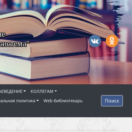
ие
система"
АЕВЕДЕНИЕ
КОЛЛЕГАМ
Поиск
альная политика
Web-библиотекарь