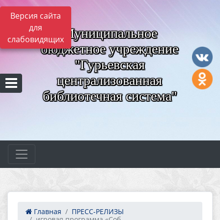
Версия сайта
для
Муниципальное
слабовидящих
бюджетное учреждение
"Гурьевская
централизованная
библиотечная система"
Главная
ПРЕСС-РЕЛИЗЫ
игровая программа «Соб...