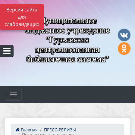
Версия сайта
для
Муниципальное
слабовидящих
бюджетное учреждение
"Гурьевская
централизованная
библиотечная система"
Главная
ПРЕСС-РЕЛИЗЫ
Познавательно-развлека...