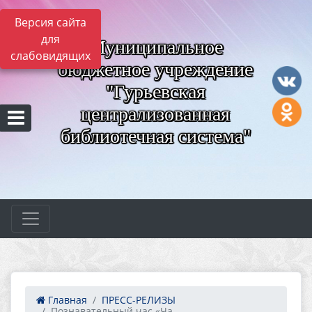
Версия сайта
для
Муниципальное
слабовидящих
бюджетное учреждение
"Гурьевская
централизованная
библиотечная система"
Главная
ПРЕСС-РЕЛИЗЫ
Познавательный час «Ча...