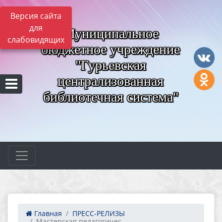
Версия сайта
для
Муниципальное
слабовидящих
бюджетное учреждение
"Гурьевская
централизованная
библиотечная система"
Главная
ПРЕСС-РЕЛИЗЫ
Мастерская педагогичес...