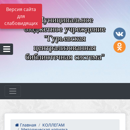
Версия сайта
для
Муниципальное
слабовидящих
бюджетное учреждение
"Гурьевская
централизованная
библиотечная система"
Главная
КОЛЛЕГАМ
Методическая копилка