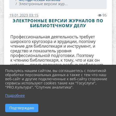
Электронные версии жур...
19.01.2023 03:15
95
ЭЛЕКТРОННЫЕ ВЕРСИИ ЖУРНАЛОВ ПО
БИБЛИОТЕЧНОМУ ДЕЛУ
Профессиональная деятельность требует
широкого кругозора и эрудиции, поэтому
чтение для библиотекаря и инструмент, и
средство и показатель уровня
профессиональной подготовки. Поэтому
к чтению библиотекаря, к тому, что и как он
читает — предъявляются особые требования.
Пользуясь нашим сайтом, вы соглашаетесь с политикой
Предлагаем Вас познакомиться с журналами,
обработки персональных данных а также с тем что наш
которые выписываются в методическом
веб-сайт и другие подключенные к веб-сайту сторонние
отделе в помощь работе специалистам.
сервисы используют cookies такие как "Госуслуги",
"PRO.Культура", "Спутник аналитика".
Подробнее
Подтверждаю