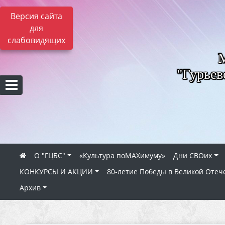
Версия сайта
для
слабовидящих
"Гурьев
О "ГЦБС"
«Культура поMAXимуму»
Дни СВОих
КОНКУРСЫ И АКЦИИ
80‑летие Победы в Великой Отеч
Архив