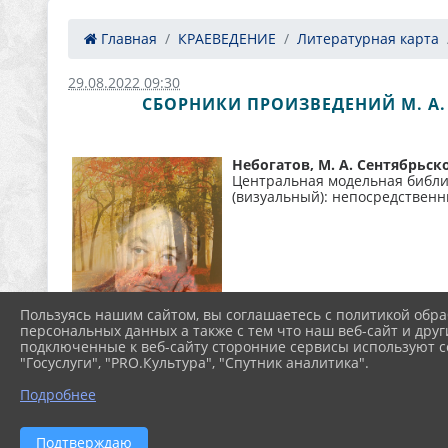
Главная
КРАЕВЕДЕНИЕ
Литературная карта
29.08.2022 09:30
СБОРНИКИ ПРОИЗВЕДЕНИЙ М. А.
Небогатов, М. А. Сентябрьск
Центральная модельная библиот
(визуальный): непосредственн
Пользуясь нашим сайтом, вы соглашаетесь с политикой обра
персональных данных а также с тем что наш веб-сайт и друг
подключенные к веб-сайту сторонние сервисы используют co
"Госуслуги", "PRO.Культура", "Спутник аналитика".
Подробнее
Подтверждаю
Небогатов, М. А. Вера Волош