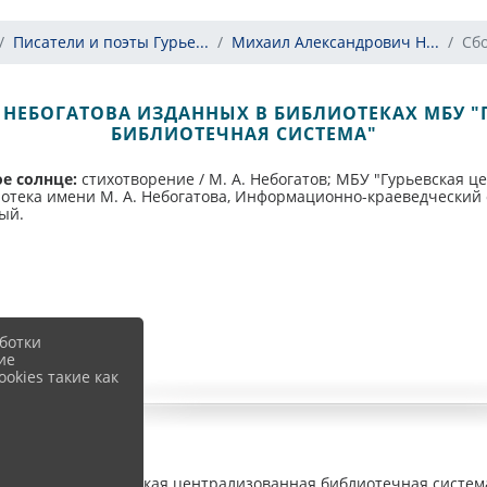
Писатели и поэты Гурье...
Михаил Александрович Н...
Сбо
 НЕБОГАТОВА ИЗДАННЫХ В БИБЛИОТЕКАХ МБУ 
БИБЛИОТЕЧНАЯ СИСТЕМА"
ое солнце:
стихотворение
/ М. А. Небогатов; МБУ "Гурьевская 
ека имени М. А. Небогатова, Информационно-краеведческий отдел.
ый.
ботки
ие
okies такие как
ина
/ МБУ "Гурьевская централизованная библиотечная систем