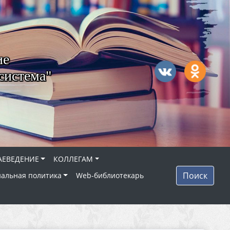
ие
система"
АЕВЕДЕНИЕ
КОЛЛЕГАМ
Поиск
альная политика
Web-библиотекарь