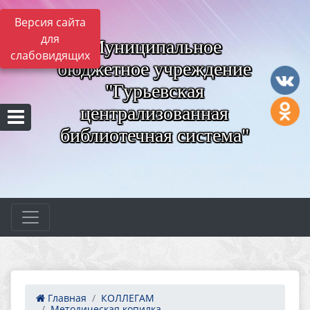
Версия сайта
для
Муниципальное
слабовидящих
бюджетное учреждение
"Гурьевская
централизованная
библиотечная система"
Главная
КОЛЛЕГАМ
Методическая копилка