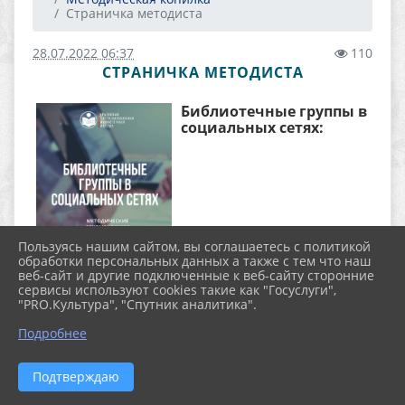
Страничка методиста
28.07.2022 06:37
110
СТРАНИЧКА МЕТОДИСТА
Библиотечные группы в
социальных сетях:
Пользуясь нашим сайтом, вы соглашаетесь с политикой
обработки персональных данных а также с тем что наш
веб-сайт и другие подключенные к веб-сайту сторонние
сервисы используют cookies такие как "Госуслуги",
методические рекомендаци
и /МБУ
"PRO.Культура", "Спутник аналитика".
"Гурьевская централизованная библиотечная
Подробнее
система", Центральная модельная библиотека
имени М. А. Небогатова; сост. Н. А.
Железнова. – Гурьевск, 2021. – 35 с. – Текст
Подтверждаю
(визуальный): непосредственный.