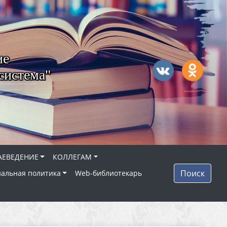
ие
система"
АЕВЕДЕНИЕ
КОЛЛЕГАМ
Поиск
альная политика
Web-библиотекарь