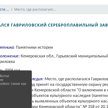
ти ...
Место, где располагалс...
АЛСЯ ГАВРИЛОВСКИЙ СЕРЕБРОПЛАВИЛЬНЫЙ ЗАВ
ятника:
Памятники истории
оложение:
Кемеровская обл., Гурьевский муниципальный
вриловка
т:
2006 год
ботки
культурного наследия:
Место, где располагался Гаврило
ие
okies такие как
плавильный завод принят на государственную охрану р
и Администрации Кемеровской области "О включении в
ственный реестр объектов культурного наследия (памятн
 и культуры) вновь выявленных объектов культурного нас
ихся на территории Кемеровской области" № 358 от 20.1