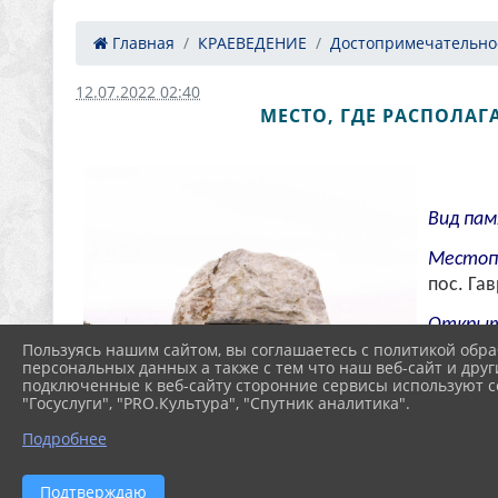
Главная
КРАЕВЕДЕНИЕ
Достопримечательнос
12.07.2022 02:40
МЕСТО, ГДЕ РАСПОЛАГ
Вид пам
Местоп
пос. Га
Откры
Пользуясь нашим сайтом, вы соглашаетесь с политикой обра
Объект 
персональных данных а также с тем что наш веб-сайт и друг
подключенные к веб-сайту сторонние сервисы используют co
серебро
"Госуслуги", "PRO.Культура", "Спутник аналитика".
Коллеги
Подробнее
государ
истории
Подтверждаю
находящ