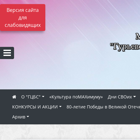
Версия сайта
для
слабовидящих
"Гурьев
О "ГЦБС"
«Культура поMAXимуму»
Дни СВОих
КОНКУРСЫ И АКЦИИ
80‑летие Победы в Великой Отеч
Архив