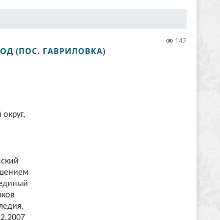
142
ОД (ПОС. ГАВРИЛОВКА)
 округ,
вский
ешением
 единый
иков
ледия,
2.2007