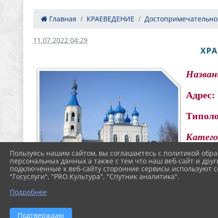
Главная
КРАЕВЕДЕНИЕ
Достопримечательнос
11.07.2022 04:29
ХРА
Назван
Адрес:
Типол
Катего
Пользуясь нашим сайтом, вы соглашаетесь с политикой обра
Описа
персональных данных а также с тем что наш веб-сайт и друг
подключенные к веб-сайту сторонние сервисы используют co
бровке 
"Госуслуги", "PRO.Культура", "Спутник аналитика".
Первоначально фасады были оформлены 
Подробнее
постановкой церкви, трапезной и колоко
Подтверждаю