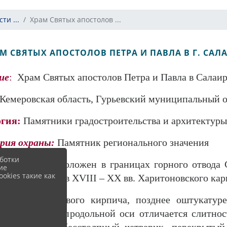
ти ...
Храм Святых апостолов ...
М СВЯТЫХ АПОСТОЛОВ ПЕТРА И ПАВЛА В Г. САЛ
ие
:
Храм Святых апостолов Петра и Павла в Салаи
Кемеровская область, Гурьевский муниципальный окр
огия:
Памятники градостроительства и архитектур
рия охраны:
Памятник регионального значения
ботки
ние:
Храм расположен в границах горного отвода
ие
okies такие как
отработанного в XVIII – XX вв. Харитоновского кар
кладкой лицевого кирпича, позднее оштукатур
льни на одной продольной оси отличается слитно