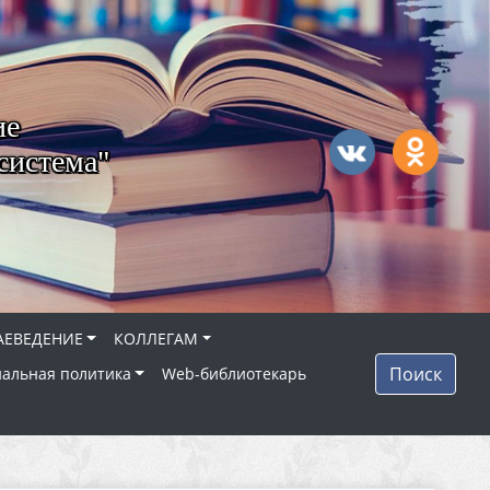
ие
система"
АЕВЕДЕНИЕ
КОЛЛЕГАМ
Поиск
альная политика
Web-библиотекарь