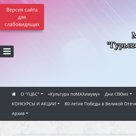
Версия сайта
для
слабовидящих
"Гурьев
О "ГЦБС"
«Культура поMAXимуму»
Дни СВОих
КОНКУРСЫ И АКЦИИ
80‑летие Победы в Великой Отеч
Архив