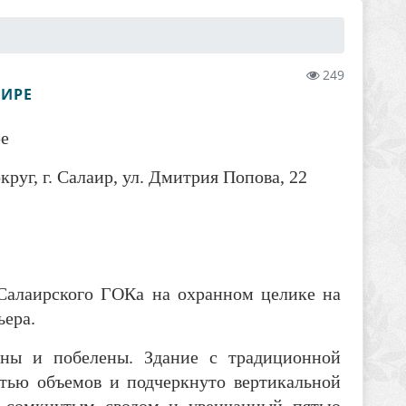
249
АИРЕ
ре
уг, г. Салаир, ул. Дмитрия Попова, 22
ы
 Салаирского ГОКа на охранном целике на
ьера.
ены и побелены. Здание с традиционной
стью объемов и подчеркнуто вертикальной