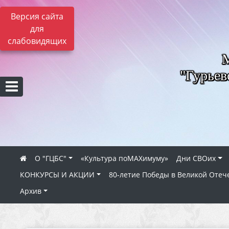
Версия сайта
для
слабовидящих
"Гурьев
О "ГЦБС"
«Культура поMAXимуму»
Дни СВОих
КОНКУРСЫ И АКЦИИ
80‑летие Победы в Великой Отеч
Архив