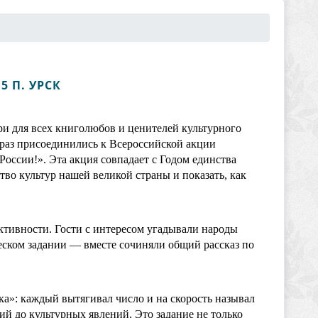
 П. УРСК
ри для всех книголюбов и ценителей культурного
 раз присоединились к Всероссийской акции
оссии!». Эта акция совпадает с Годом единства
во культур нашей великой страны и показать, как
ктивности. Гости с интересом угадывали народы
еском задании — вместе сочиняли общий рассказ по
а»: каждый вытягивал число и на скорость называл
ий до культурных явлений. Это задание не только