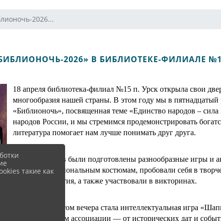
лионочь-2026...
БИБЛИОНОЧЬ-2026» В БИБЛИОТЕКЕ-ФИЛИАЛЕ №15
18 апреля библиотека-филиал №15 п. Урск открыла свои две
многообразия нашей страны. В этом году мы в пятнадцатый
«Библионочь», посвященная теме «Единство народов – сила Р
народов России, и мы стремимся продемонстрировать богатст
литература помогает нам лучше понимать друг друга.
ботки
Для участников были подготовлены разнообразные игры и а
ие
России по национальным костюмам, пробовали себя в творч
okies такие как
теме мероприятия, а также участвовали в викторинах.
Настоящим хитом вечера стала интеллектуальная игра «Шапк
связанные с ним ассоциации — от исторических дат и событ