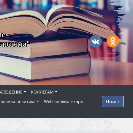
ие
система"
АЕВЕДЕНИЕ
КОЛЛЕГАМ
Поиск
альная политика
Web-библиотекарь