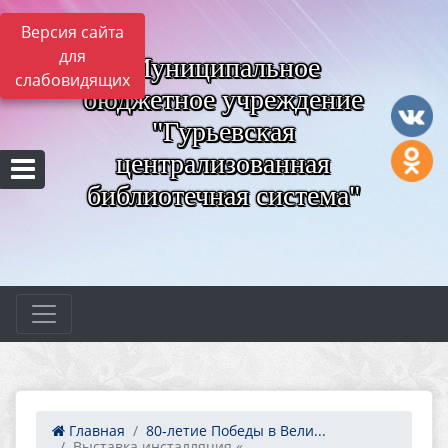
Версия сайта
для
Муниципальное
слабовидящих
бюджетное учреждение
"Гурьевская
централизованная
библиотечная система"
Главная
80‑летие Победы в Вели...
Выставка инсталляция «...