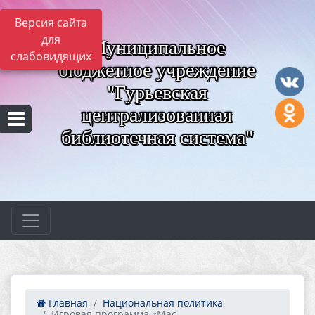
Версия сайта
для
Муниципальное
слабовидящих
бюджетное учреждение
"Гурьевская
централизованная
библиотечная система"
Главная
Национальная политика
Игровая программа «Мас...