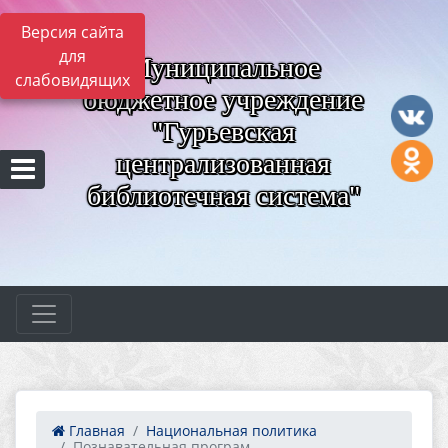
Версия сайта
для
Муниципальное
слабовидящих
бюджетное учреждение
"Гурьевская
централизованная
библиотечная система"
Главная
Национальная политика
Познавательная програм...