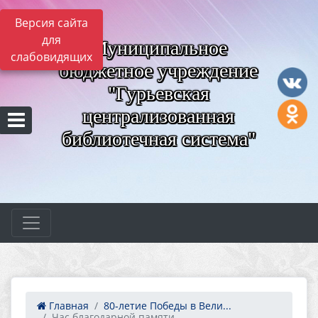
Версия сайта
для
Муниципальное
слабовидящих
бюджетное учреждение
"Гурьевская
централизованная
библиотечная система"
Главная
80‑летие Победы в Вели...
Час благодарной памяти...