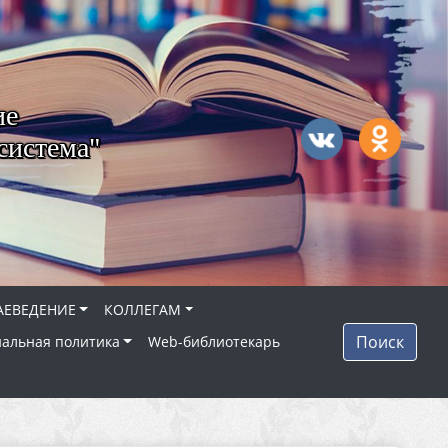
ие
система"
АЕВЕДЕНИЕ
КОЛЛЕГАМ
Поиск
альная политика
Web-библиотекарь