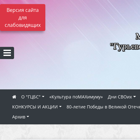
Версия сайта
для
слабовидящих
"Гурьев
О "ГЦБС"
«Культура поMAXимуму»
Дни СВОих
КОНКУРСЫ И АКЦИИ
80‑летие Победы в Великой Отеч
Архив