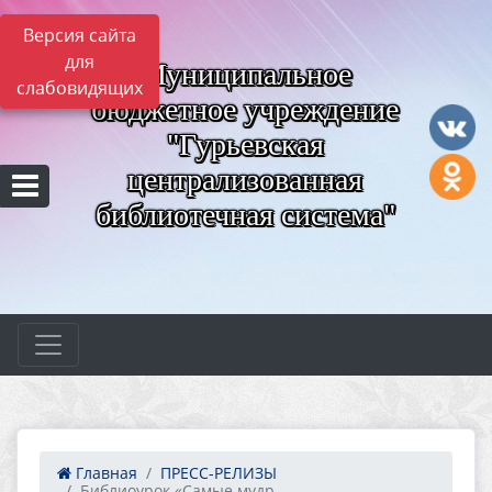
Версия сайта
для
Муниципальное
слабовидящих
бюджетное учреждение
"Гурьевская
централизованная
библиотечная система"
Главная
ПРЕСС-РЕЛИЗЫ
Библиоурок «Самые мудр...