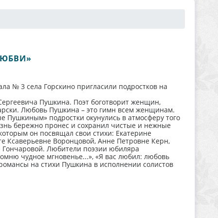
ЛЮБВИ»
ла № 3 села Горскино пригласили подростков на
Сергеевича Пушкина. Поэт боготворит женщин,
арски. Любовь Пушкина – это гимн всем женщинам.
 Пушкиным» подростки окунулись в атмосферу того
жизнь бережно пронес и сохранил чистые и нежные
 которым он посвящал свои стихи: Екатерине
те Ксаверьевне Воронцовой, Анне Петровне Керн,
е Гончаровой. Любители поэзии юбиляра
омню чудное мгновенье...», «Я вас любил: любовь
и романсы на стихи Пушкина в исполнении солистов