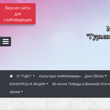
Версия сайта
для
слабовидящих
"Гурьев
О "ГЦБС"
«Культура поMAXимуму»
Дни СВОих
КОНКУРСЫ И АКЦИИ
80‑летие Победы в Великой Отеч
Архив