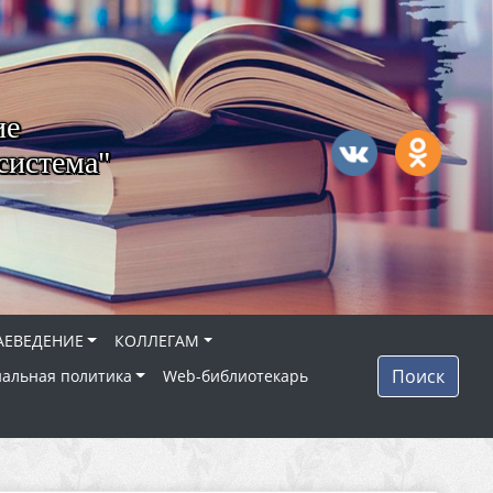
ие
система"
АЕВЕДЕНИЕ
КОЛЛЕГАМ
Поиск
альная политика
Web-библиотекарь