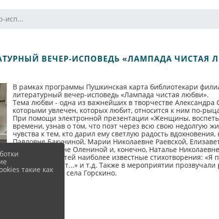
-исп...
АТУРНЫЙ ВЕЧЕР-ИСПОВЕДЬ «ЛАМПАДА ЧИСТАЯ 
В рамках программы Пушкинская карта библиотекари филиа
литературный вечер-исповедь «Лампада чистая любви».
Тема любви - одна из важнейших в творчестве Александра 
которыми увлечен, которых любит, относится к ним по-рыц
При помощи электронной презентации «Женщины, воспетые
времени, узнав о том, что поэт через всю свою недолгую 
чувства к тем, кто дарил ему светлую радость вдохновения,
Павловне Бакуниной, Марии Николаевне Раевской, Елизаве
Анне Алексеевне Олениной и, конечно, Наталье Николаевн
ботки
прочли для гостей наиболее известные стихотворения: «Я п
ие
ещё быть может...» и т.д. Также в мероприятии прозвучал
okies такие как
Дома Культуры села Горскино.