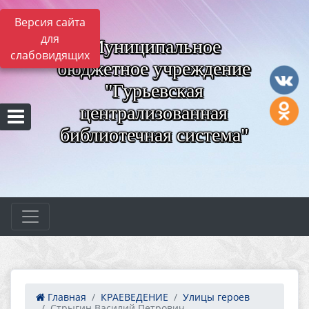
Версия сайта
для
Муниципальное
слабовидящих
бюджетное учреждение
"Гурьевская
централизованная
библиотечная система"
Главная
КРАЕВЕДЕНИЕ
Улицы героев
Стрыгин Василий Петрович