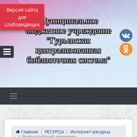
Версия сайта
для
Муниципальное
слабовидящих
бюджетное учреждение
"Гурьевская
централизованная
библиотечная система"
Главная
РЕСУРСЫ
Интернет-ресурсы
Всероссийский экономич...