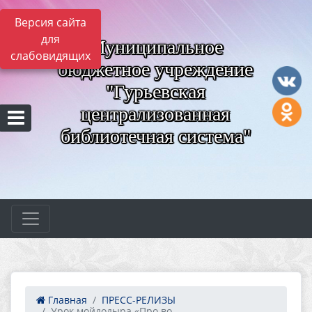
Версия сайта
для
Муниципальное
слабовидящих
бюджетное учреждение
"Гурьевская
централизованная
библиотечная система"
Главная
ПРЕСС-РЕЛИЗЫ
Урок мойдодыра «Про во...