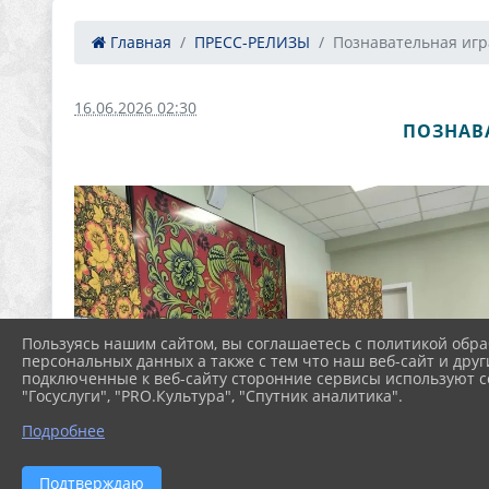
Главная
ПРЕСС-РЕЛИЗЫ
Познавательная игра
16.06.2026 02:30
ПОЗНАВ
Пользуясь нашим сайтом, вы соглашаетесь с политикой обра
персональных данных а также с тем что наш веб-сайт и друг
подключенные к веб-сайту сторонние сервисы используют co
"Госуслуги", "PRO.Культура", "Спутник аналитика".
Подробнее
Подтверждаю