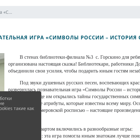
 «С...
АТЕЛЬНАЯ ИГРА «СИМВОЛЫ РОССИИ – ИСТОРИЯ 
В стенах библиотеки-филиала №3 с. Горскино для ребят
организована настоящая сказка! Библиотекари, работники До
объединили свои усилия, чтобы подарить юным гостям неза
Под звуки душевных русских песен, воспевающих крас
развернулась познавательная игра «Символы России – истор
путешествие, где им открылись тайны государственных симв
ботки
ие
неофициальные атрибуты, которые известны всему миру. О
okies такие как
самобытной кемеровской росписью – настоящие произведени
мастерством.
Ребята с азартом включились в разнообразные игры:
• «Найди пару»: эта игра помогла юным знатокам лучше поня