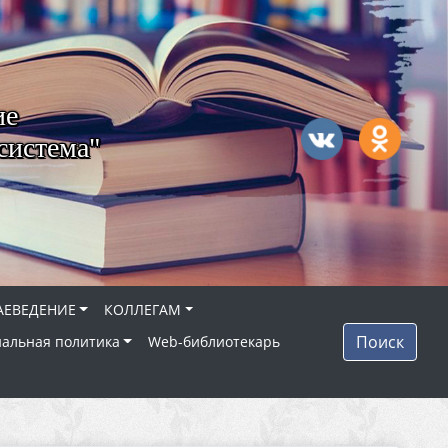
ие
система"
АЕВЕДЕНИЕ
КОЛЛЕГАМ
Поиск
альная политика
Web-библиотекарь