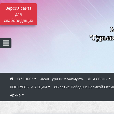
Версия сайта
для
слабовидящих
"Гурьев
О "ГЦБС"
«Культура поMAXимуму»
Дни СВОих
КОНКУРСЫ И АКЦИИ
80‑летие Победы в Великой Отеч
Архив