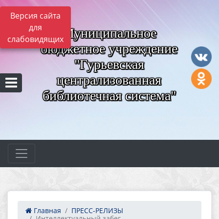
Версия сайта
для
Муниципальное
слабовидящих
бюджетное учреждение
"Гурьевская
централизованная
библиотечная система"
Главная
ПРЕСС-РЕЛИЗЫ
Интеллектуальный забег...