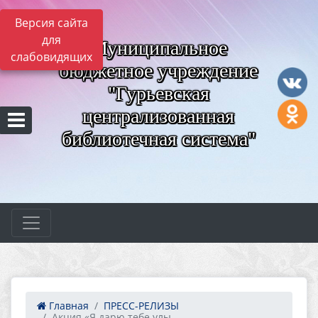
Версия сайта
для
Муниципальное
слабовидящих
бюджетное учреждение
"Гурьевская
централизованная
библиотечная система"
Главная
ПРЕСС-РЕЛИЗЫ
Акция «Я дарю тебе улы...