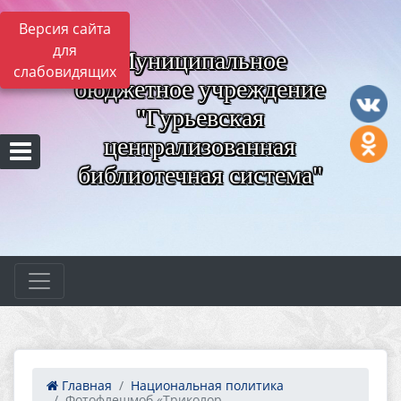
Версия сайта
для
Муниципальное
слабовидящих
бюджетное учреждение
"Гурьевская
централизованная
библиотечная система"
Главная
Национальная политика
Фотофлешмоб «Триколор ...