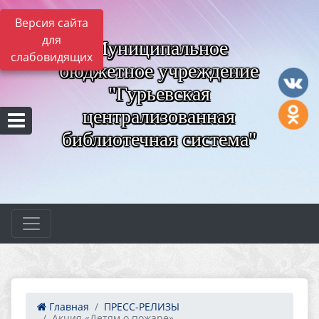
Версия сайта
для
Муниципальное
слабовидящих
бюджетное учреждение
"Гурьевская
централизованная
библиотечная система"
Главная
ПРЕСС-РЕЛИЗЫ
Акция «Детям о пожаре»