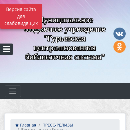
Версия сайта
для
Муниципальное
слабовидящих
бюджетное учреждение
"Гурьевская
централизованная
библиотечная система"
Главная
ПРЕСС-РЕЛИЗЫ
Беседа - игра «Безопас...