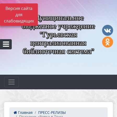
Версия сайта
для
Муниципальное
слабовидящих
бюджетное учреждение
"Гурьевская
централизованная
библиотечная система"
Главная
ПРЕСС-РЕЛИЗЫ
Праздник «Вовка в Трид...