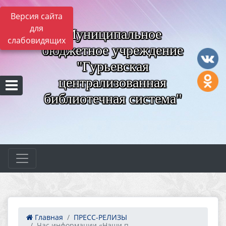
Версия сайта
для
Муниципальное
слабовидящих
бюджетное учреждение
"Гурьевская
централизованная
библиотечная система"
Главная
ПРЕСС-РЕЛИЗЫ
Час информации «Наши п...