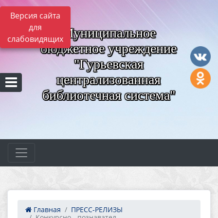
Версия сайта
для
Муниципальное
слабовидящих
бюджетное учреждение
"Гурьевская
централизованная
библиотечная система"
Главная
ПРЕСС-РЕЛИЗЫ
Конкурсно - познавател...