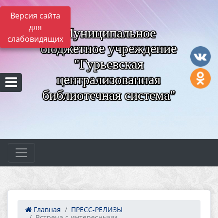
Версия сайта
для
Муниципальное
слабовидящих
бюджетное учреждение
"Гурьевская
централизованная
библиотечная система"
Главная
ПРЕСС-РЕЛИЗЫ
Встреча с интересными ...