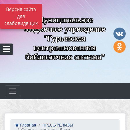
Версия сайта
для
Муниципальное
слабовидящих
бюджетное учреждение
"Гурьевская
централизованная
библиотечная система"
Главная
ПРЕСС-РЕЛИЗЫ
Спринт – конкурс «Движ...