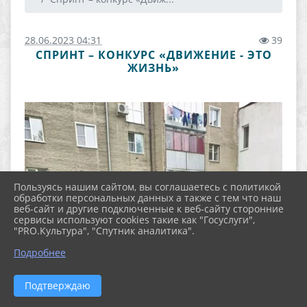
28.06.2023 04:31
39
СПРИНТ – КОНКУРС «ДВИЖЕНИЕ - ЭТО
ЖИЗНЬ»
Пользуясь нашим сайтом, вы соглашаетесь с политикой
обработки персональных данных а также с тем что наш
веб-сайт и другие подключенные к веб-сайту сторонние
сервисы используют cookies такие как "Госуслуги",
"PRO.Культура", "Спутник аналитика".
Подробнее
Подтверждаю